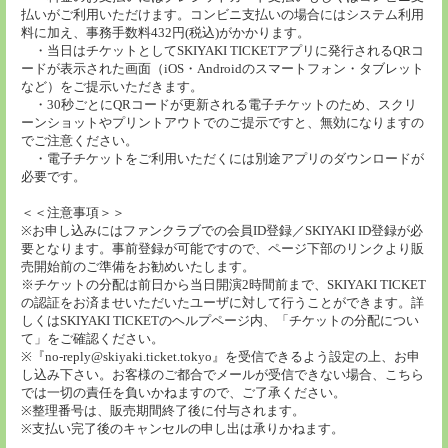
払いがご利用いただけます。コンビニ支払いの場合にはシステム利用
料に加え、事務手数料432円(税込)がかかります。
・当日はチケットとしてSKIYAKI TICKETアプリに発行されるQRコ
ードが表示された画面（iOS・Androidのスマートフォン・タブレット
など）をご提示いただきます。
・30秒ごとにQRコードが更新される電子チケットのため、スクリ
ーンショットやプリントアウトでのご提示ですと、無効になりますの
でご注意ください。
・電子チケットをご利用いただくには別途アプリのダウンロードが
必要です。
＜＜注意事項＞＞
※お申し込みにはファンクラブでの会員ID登録／SKIYAKI ID登録が必
要となります。事前登録が可能ですので、ページ下部のリンクより販
売開始前のご準備をお勧めいたします。
※チケットの分配は前日から当日開演2時間前まで、SKIYAKI TICKET
の認証をお済ませいただいたユーザに対して行うことができます。詳
しくはSKIYAKI TICKETのヘルプページ内、「チケットの分配につい
て」をご確認ください。
※『no-reply@skiyaki.ticket.tokyo』を受信できるよう設定の上、お申
し込み下さい。お客様のご都合でメールが受信できない場合、こちら
では一切の責任を負いかねますので、ご了承ください。
※整理番号は、販売期間終了後に付与されます。
※支払い完了後のキャンセルの申し出は承りかねます。