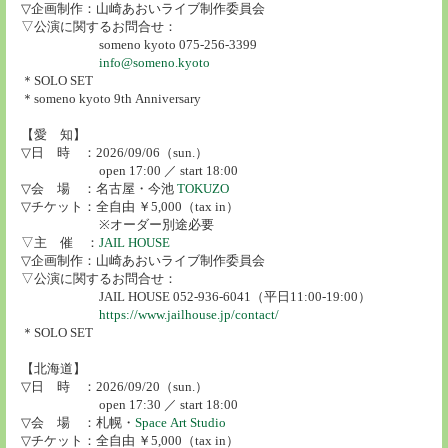
▽企画制作：山崎あおいライブ制作委員会
▽公演に関するお問合せ：
someno kyoto 075-256-3399
info@someno.kyoto
＊SOLO SET
＊someno kyoto 9th Anniversary
【愛 知】
▽日 時 ：2026/09/06（sun.）
open 17:00 ／ start 18:00
▽会 場 ：名古屋・今池
TOKUZO
▽チケット：全自由 ￥5,000（tax in）
※オーダー別途必要
▽主 催 ：
JAIL HOUSE
▽企画制作：山崎あおいライブ制作委員会
▽公演に関するお問合せ：
JAIL HOUSE 052-936-6041（平日11:00-19:00）
https://www.jailhouse.jp/contact/
＊SOLO SET
【北海道】
▽日 時 ：2026/09/20（sun.）
open 17:30 ／ start 18:00
▽会 場 ：札幌・
Space Art Studio
▽チケット：全自由 ￥5,000（tax in）