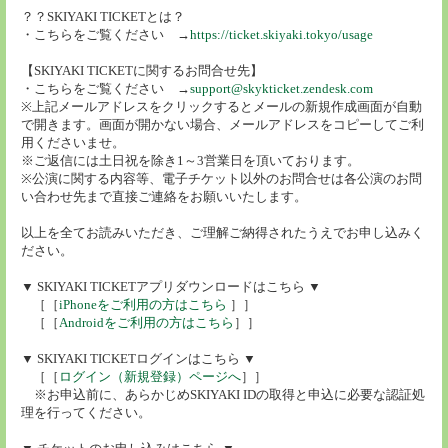
？？SKIYAKI TICKETとは？
・こちらをご覧ください →
https://ticket.skiyaki.tokyo/usage
【SKIYAKI TICKETに関するお問合せ先】
・こちらをご覧ください →
support@skykticket.zendesk.com
※上記メールアドレスをクリックするとメールの新規作成画面が自動
で開きます。画面が開かない場合、メールアドレスをコピーしてご利
用くださいませ。
※ご返信には土日祝を除き1～3営業日を頂いております。
※公演に関する内容等、電子チケット以外のお問合せは各公演のお問
い合わせ先まで直接ご連絡をお願いいたします。
以上を全てお読みいただき、ご理解ご納得されたうえでお申し込みく
ださい。
▼ SKIYAKI TICKETアプリダウンロードはこちら ▼
［［
iPhoneをご利用の方はこちら
］］
［［
Androidをご利用の方はこちら
］］
▼ SKIYAKI TICKETログインはこちら ▼
［［
ログイン（新規登録）ページへ
］］
※お申込前に、あらかじめSKIYAKI IDの取得と申込に必要な認証処
理を行ってください。