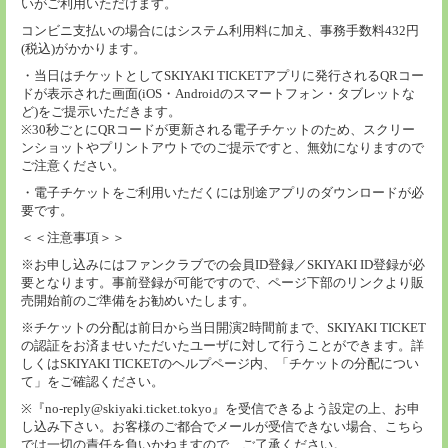
いがご利用いただけます。
コンビニ支払いの場合にはシステム利用料に加え、事務手数料432円
(税込)がかかります。
・当日はチケットとしてSKIYAKI TICKETアプリに発行されるQRコー
ドが表示された画面(iOS・Androidのスマートフォン・タブレットな
ど)をご提示いただきます。
※30秒ごとにQRコードが更新される電子チケットのため、スクリー
ンショットやプリントアウトでのご提示ですと、無効になりますので
ご注意ください。
・電子チケットをご利用いただくには別途アプリのダウンロードが必
要です。
＜＜注意事項＞＞
※お申し込みにはファンクラブでの会員ID登録／SKIYAKI ID登録が必
要となります。事前登録が可能ですので、ページ下部のリンクより販
売開始前のご準備をお勧めいたします。
※チケットの分配は前日から当日開演2時間前まで、SKIYAKI TICKET
の認証をお済ませいただいたユーザに対して行うことができます。詳
しくはSKIYAKI TICKETのヘルプページ内、「チケットの分配につい
て」をご確認ください。
※『no-reply@skiyaki.ticket.tokyo』を受信できるよう設定の上、お申
し込み下さい。お客様のご都合でメールが受信できない場合、こちら
では一切の責任を負いかねますので、ご了承ください。