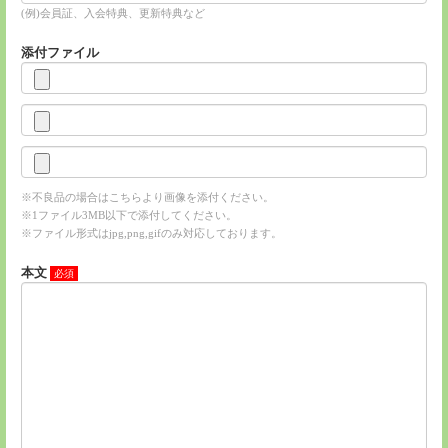
(例)会員証、入会特典、更新特典など
添付ファイル
※不良品の場合はこちらより画像を添付ください。
※1ファイル3MB以下で添付してください。
※ファイル形式はjpg,png,gifのみ対応しております。
本文